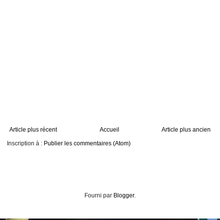
Article plus récent
Accueil
Article plus ancien
Inscription à :
Publier les commentaires (Atom)
Fourni par
Blogger
.