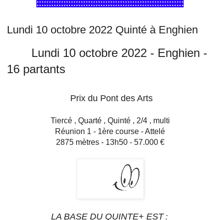
::::::::::::::::::::::::::::::::::::::::::::::::::::::::::::
Lundi 10 octobre 2022 Quinté à Enghien
Lundi 10 octobre 2022 - Enghien -
16 partants
Prix du Pont des Arts
Tiercé , Quarté , Quinté , 2/4 , multi
Réunion 1 - 1ère course - Attelé
2875 mètres - 13h50 - 57.000 €
LA BASE DU QUINTE+ EST
: