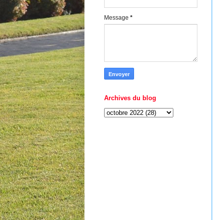
Message
*
Archives du blog