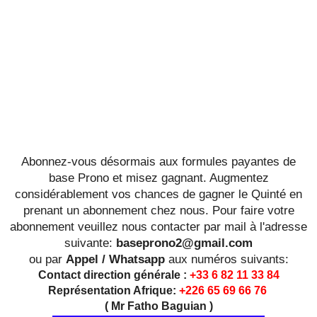
Abonnez-vous désormais aux formules payantes de
base Prono et misez gagnant. Augmentez
considérablement vos chances de gagner le Quinté en
prenant un abonnement chez nous. Pour faire votre
abonnement veuillez nous contacter par mail à l'adresse
suivante:
baseprono2@gmail.com
ou par
Appel / Whatsapp
aux numéros suivants:
Contact direction générale :
+33 6 82 11 33 84
Représentation Afrique:
+226 65 69 66 76
( Mr Fatho Baguian )