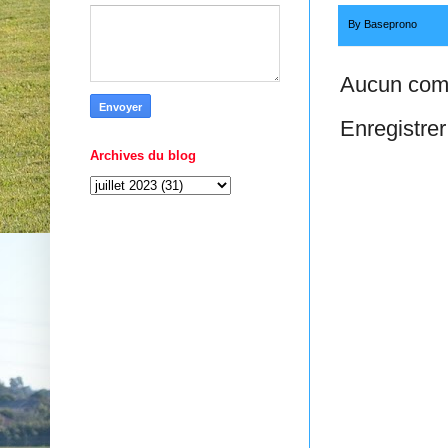
By
Baseprono
Aucun com
Enregistre
Archives du blog