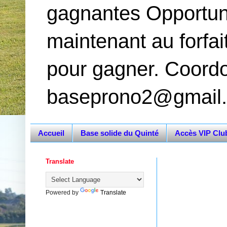
gagnantes Opportun
maintenant au forfai
pour gagner. Coord
baseprono2@gmail
Accueil
Base solide du Quinté
Accès VIP Clu
Translate
Powered by
Translate