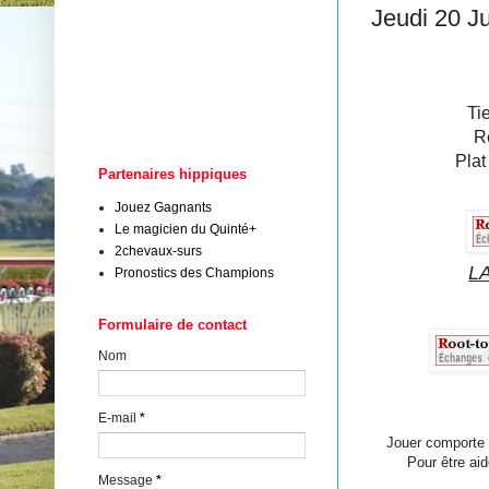
Jeudi 20 Ju
Tie
R
Plat
Partenaires hippiques
Jouez Gagnants
Le magicien du Quinté+
2chevaux-surs
L
Pronostics des Champions
Formulaire de contact
Nom
E-mail
*
Jouer comporte 
Pour être ai
Message
*