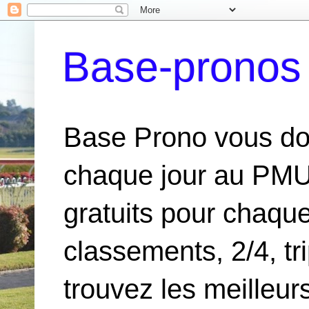
Base-pronos 
Base Prono vous do
chaque jour au PMU,
gratuits pour chaque
classements, 2/4, tr
trouvez les meilleur