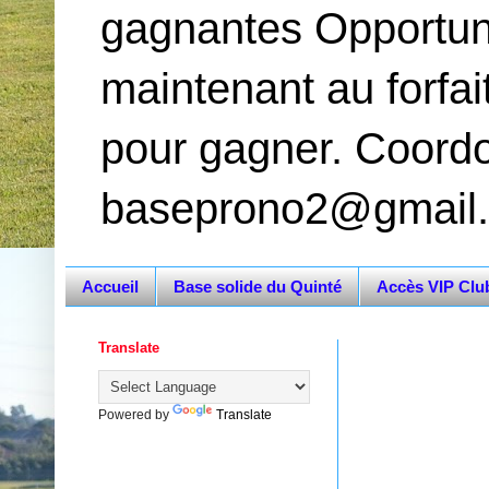
gagnantes Opportun
maintenant au forfai
pour gagner. Coord
baseprono2@gmail
Accueil
Base solide du Quinté
Accès VIP Clu
Translate
Powered by
Translate