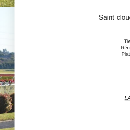
Saint-clou
Tie
Réun
Plat
L