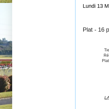
Lundi 13 M
Plat - 16 
Tie
Réu
Plat
L