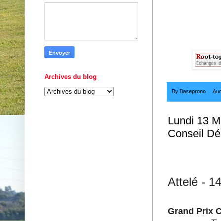
Archives du blog
By
Baseprono
Auc
Lundi 13 M
Conseil Dé
Attelé - 1
Grand Prix 