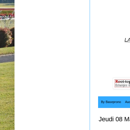
L
By
Baseprono
Auc
Jeudi 08 M