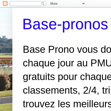
Base-pronos 
Base Prono vous do
chaque jour au PMU,
gratuits pour chaque
classements, 2/4, tr
trouvez les meilleur